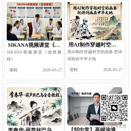
用AI制作穿越时空的
SIKANA视频课堂《急
画卷 把诗词画在中华
救教程》
用AI制作穿越时空的画卷 把诗
SIKANA视频课堂《急救教
大地
词画在中华大地
程》
资料
2026-03-27
课程
2026-03-27
添加管理员帮
【邹中棠】高端沟通
李春华-葫芦丝巴乌全