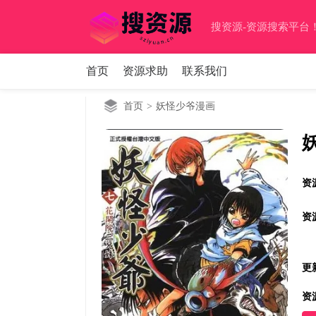
搜资源-资源搜索平台！(sz
首页
资源求助
联系我们
首页
>
妖怪少爷漫画
资
资
更
资