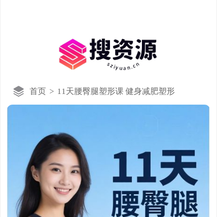
首页
>
11天腰臀腿塑形课 健身减肥塑形