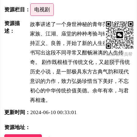
资源栏目：
电视剧
资源描
故事讲述了一个身世神秘的青年范闲，历经
述：
家族、江湖、庙堂的种种考验与锤炼，他秉
持正义、良善，开始了新的人生征途，继续
书写出这段不同寻常又酣畅淋漓的人生传
添加管理员帮
找资源！
奇。 剧作既根植于传统文化，又超脱于传统
历史小说，是一部极具东方古典气韵和现代
意识的力作，致力弘扬珍惜当下美好，不忘
初心的中华传统价值美德。余年有幸，与君
再相逢。
更新时间：
2024-06-10 00:33:01
资源地址：