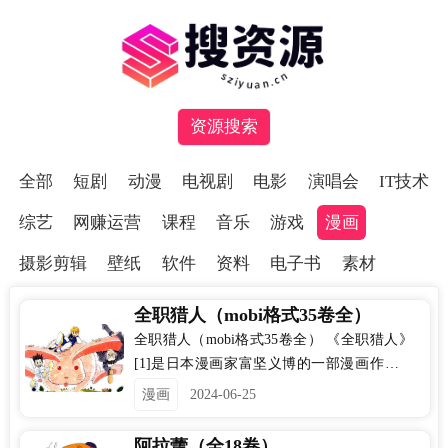
资源搜索
全部
短剧
动漫
电视剧
电影
演唱会
IT技术
综艺
网赚运营
课程
音乐
游戏
漫画
摄影剪辑
壁纸
软件
资料
电子书
素材
全职猎人（mobi格式35卷全）
全职猎人（mobi格式35卷全） 《全职猎人》
[1]是日本漫画家富坚义博的一部漫画作品。
该作于1998年3月16日起在日本集英社旗下漫
漫画
2024-06-25
画杂志《周刊少年Jump》上不定期连载，电
子版由漫番漫画连载 [2]；另亦有根据原作改
阿拉蕾（全18卷）