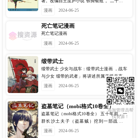
著。改编自王度庐小说"铁骑银瓶"。二十世纪
八十年代始载于湖北《今古传奇》杂志。电
漫画
2024-06-25
影《卧虎藏龙》也是由《玉娇龙》小说改
编。本册连环画《玉娇龙》共十二册谨请欣
死亡笔记漫画
赏。
死亡笔记漫画
漫画
2024-06-25
缎带武士
缎带武士 少女与战车：缎带武士漫画 ，战车
与少女 缎带的武者」将讲述所属于楯无高校
「蜈蚣队」的主人公——鹤姫しずか在战车
漫画
2024-06-25
道上奋发活跃的故事。期待少女们能为我们
再次带来惊险刺激的坦克大战。
盗墓笔记（mobi格式10卷全）
添加管理员帮
盗墓笔记（mobi格式10卷全） 五十年前，一
找资源！
群长沙土夫子（盗墓贼）挖到一部战国帛
书，残篇中记载了一座奇特的战国古墓的位
漫画
2024-06-25
置，但那群土夫子在地下碰上了诡异事件，