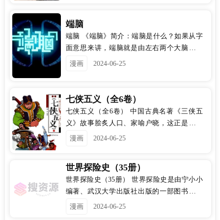
几乎全部身亡。五十年后，其中一个土夫子
的孙子在先人笔记中发现了这个秘密，他纠
端脑
集了一批经验丰富的盗墓高手前去寻宝。
端脑 《端脑》简介：端脑是什么？如果从字
面意思来讲，端脑就是由左右两个大脑组成
的生物器官。在这部故事里，它用来描述由
漫画
2024-06-25
对冲宇宙构成的庞大系统，我们叫它端脑宇
宙，故事从一个个未知的杀人案开始，逐步
揭开掩藏在整个宇宙中的巨大秘密，从骇人
七侠五义（全6卷）
听闻的阴谋，到银河系战争，从反人类的背
七侠五义（全6卷） 中国古典名著《三侠五
叛到伟大的牺牲，人类从来未曾了解自己是
义》故事脍炙人口、家喻户晓，这正是难度
如此的落后，如此的弱小，她将对自己的命
极高的挑战，无论人物性格、故事编排、对
漫画
2024-06-25
运做出最后的一搏。
白之精辟，都令人觉得趣味盎然。豪侠少年
保家卫国捐躺等闲事矣！只叹壮志未酬，热
世界探险史（35册）
血盈腔空余恨！世代英雄，每个人也有他背
世界探险史（35册） 世界探险史是由宁小小
后的故事
编著、武汉大学出版社出版的一部图书，本
书忠于历史，并尽可能地在保持完整的历史
漫画
2024-06-25
脉络的同时，从细处着眼，从大多数人感兴