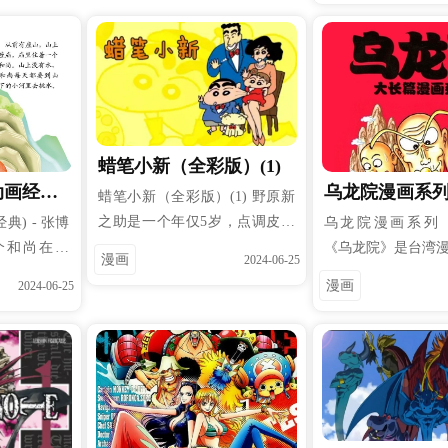
），而及寻找
名，“小五义”指的
冤》。元曲作为“一代之文学”，
魔师对抗恶
天鼠卢方之子粉面
与唐诗、宋词鼎足并举。据统
 恶魔是以
地鼠韩彰义子霹雳
计，有滇剧、徽剧、汉剧、秦
」以及「悲
山鼠徐庆之子山西
腔、赣剧、河北梆子、评剧等八
来的恶性武
鼠白玉堂的侄儿玉
十多个剧种上演过《窦娥冤》，
这些悲哀的
和“小侠”艾虎五人
在京剧中该剧也称《六月雪》，
终点，而被
蜡笔小新（全彩版）(1)
绕在群侠于忠协助
以程砚秋演出的版本最为著名。
「对恶魔武
动画经典)
乌龙院漫画系
乱、于义惩治为恶
图画书《窦娥冤》就好比一扇打
蜡笔小新（全彩版）(1) 野原新
亚连‧沃克
题，全书贯彻忠义
开的门。小朋友们走进这扇门，
版）
之助是一个年仅5岁，点调皮的
) - 张博
乌龙院漫画系列
战。
侠仗义精神。
就走近了一座跃然纸上的戏剧舞
小男孩。他喜欢别出心裁，富于
个和尚在挑
《乌龙院》是台湾
漫画
2024-06-25
台，走进了中国文化艺术的百花
幻想.。他家住在春日部的市
们并没有一
的成名作，讲述的
漫画
2024-06-25
园；进了这扇门，就可以初会博
郊，家里有爸爸妈妈，还有一条
而是一个叠
师徒四人，一面闭
大的中华传统文化。等你们长大
名叫小白的小狗，随后又加入了
个人在进行
挑战江湖的趣闻轶
以后还会发现，原来，从戏剧到
新的成员妹妹野原向日葵。蜡笔
到，最下面
神态各异，过目难
文学，从阅读图画书到审美情趣
小新30周年!这一年,小新一家终
过多的力而
起伏，妙越横生，
的培养，每一扇门都是相通的。
于还清了32年的房贷！
那个人表情
球化原创漫画的经
幅漫画取了
如此挑水不