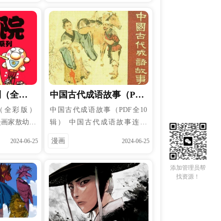
五鼠后人，窜
咒，从此遇到冷水会变成女孩，
子都卢珍、掣
遇到热水则恢复成男孩。而他的
鬼韩天锦、钻
父亲、朋友等也因为掉进不同
雁徐良、锦毛
的“溺泉”，会变身为熊猫、小黑
面专诸白芸生
猪、猫、鸭子等。乱马被父亲带
，全书主题环
到了父亲同门天道早云的道场，
平定藩王作
遇到了指腹为婚的天道茜，这对
列（全彩
中国古代成语故事（PDF
盗匪两大主
欢喜冤家与一众家人、朋友发生
思想，歌颂行
了许多啼笑皆非的故事。
全10辑）
（全彩版）
中国古代成语故事（PDF全10
漫画家敖幼祥
辑） 中国古代成语故事连环
是性格迥异的
画，以图文并茂的形式，生动展
漫画
2024-06-25
2024-06-25
门习武，一面
现了中华文化的瑰宝。每一幅画
事，人物造型
面都蕴含着一个深刻的道理，通
添加管理员帮
忘：故事波澜
过简洁的文字和形象的画面，让
找资源！
堪称为一部全
读者在欣赏艺术的同时，也能领
典品牌。
略到成语背后的智慧与哲理。这
种连环画不仅适合儿童启蒙教
育。