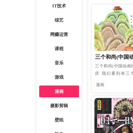
NOCENCE（圣洁
IT技术
其使用的适合者－驱
魔制造者千年伯爵。
综艺
「机械」、「灵魂
剧」为材料所制造出
网赚运营
器。千年伯爵制造出
恶魔准备将世界带向
课程
神选中的圣职者以
三个和尚(中国
器」救赎灵魂，主角
音乐
- 张博庆
三个和尚(中国动画经典
与众驱魔师将挺身而
庆 我们看到有三
游戏
水，很奇怪的是，他
漫画
起把劲用在挑水上，
漫画
着一个，由最上面那
挑水的操作。可以看
摄影剪辑
的那个人，由于承受
非常难受，最上面的
壁纸
却非常轻松。我给这
三个标题，分别是“