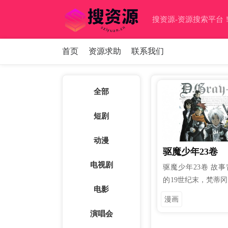
搜资源-资源搜索平台！(sz
首页
资源求助
联系我们
全部
短剧
动漫
驱魔少年23卷
电视剧
驱魔少年23卷 故
的19世纪末，梵蒂冈
电影
00年前发生的「诺
漫画
称「黑暗三日」再度
演唱会
「黑教团」，结集散