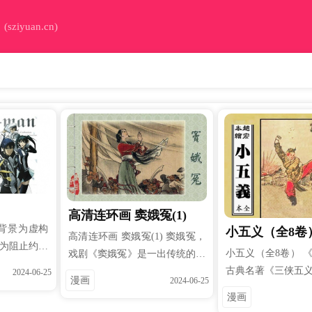
iyuan.cn)
高清连环画 窦娥冤(1)
事背景为虚构
小五义（全8卷
高清连环画 窦娥冤(1) 窦娥冤，
为阻止约70
小五义（全8卷） 
戏剧《窦娥冤》是一出传统的古
亚大洪水」又
古典名著《三侠五
典悲剧，也是我国极具文化价值
2024-06-25
漫画
2024-06-25
降临，创建
一，全称《忠烈小
和群众基础的名剧。它取材于关
漫画
布各地的IN
《续忠烈侠义传
汉卿的元曲名作《感天动地窦娥