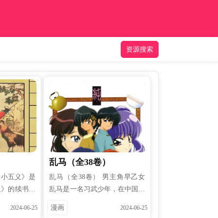
资源搜索
）
乱马（全38卷）
《小五义》是
乱马（全38卷） 男主角早乙女
义》的续书之
乱马是一名习武少年，在中国青
五义传》又称
海省巴颜喀拉山中的咒泉乡修行
漫画
2024-06-25
2024-06-25
》。作者佚
时，不慎落入“女溺泉”，受到诅